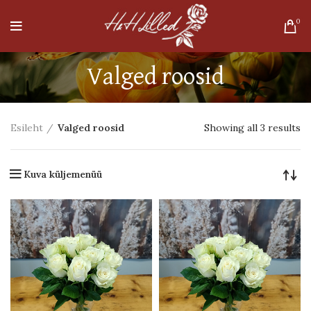
0
Valged roosid
So
Esileht
Valged roosid
Showing all 3 results
by
pr
lo
Kuva küljemenüü
to
hi