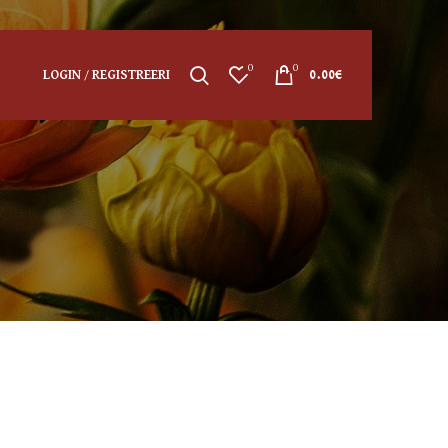
0
0
LOGIN / REGISTREERI
0.00
€