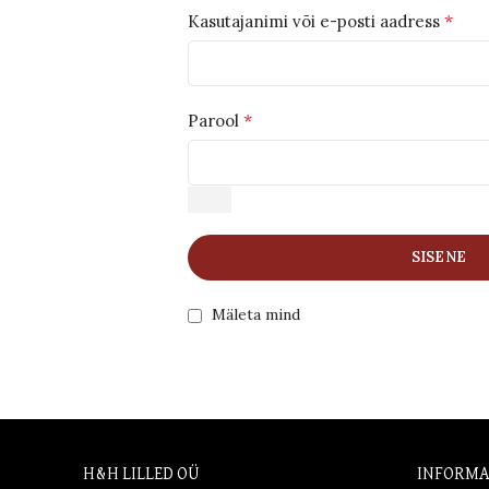
*
Kasutajanimi või e-posti aadress
*
Parool
SISENE
Mäleta mind
H&H LILLED OÜ
INFORMA