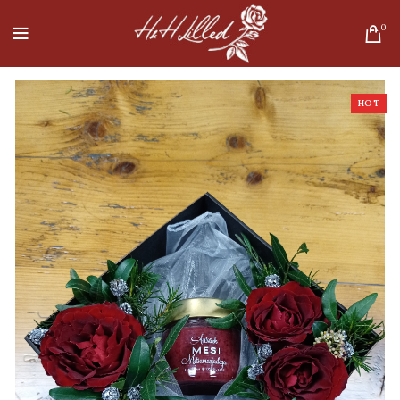
0
HOT