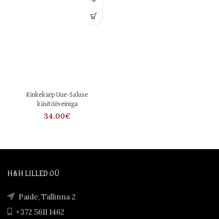
Kinkekarp Uue-Saluse
käsitööveiniga
34.00
€
H&H LILLED OÜ
Paide, Tallinna 2
+372 5611 1462